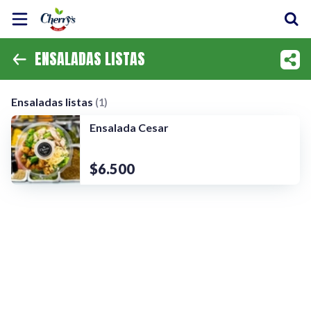
ENSALADAS LISTAS
Inicio
Ensaladas listas
Información
Ensaladas listas
(1)
Ensalada Cesar
Ubicación
Instagram
$6.500